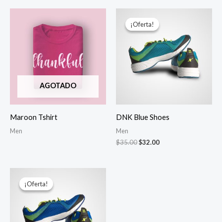
El
El
precio
precio
¡Oferta!
¡Oferta!
original
actual
era:
es:
$35.00.
$32.00.
AGOTADO
Maroon Tshirt
DNK Blue Shoes
Men
Men
$
35.00
$
32.00
El
El
precio
precio
¡Oferta!
¡Oferta!
original
actual
era:
es:
$35.00.
$32.00.